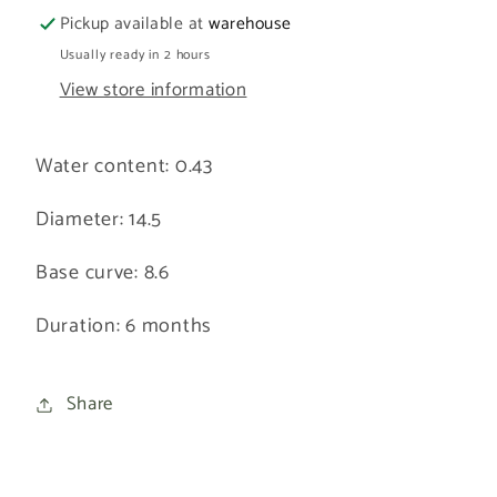
-
-
Pickup available at
warehouse
طبي
طبي
Usually ready in 2 hours
View store information
Water content: 0.43
Diameter: 14.5
Base curve: 8.6
Duration: 6 months
Share